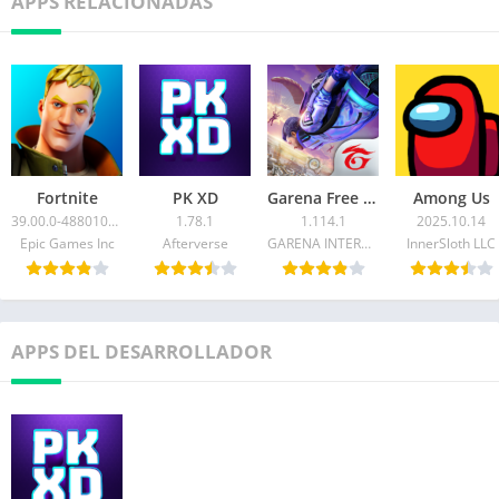
APPS RELACIONADAS
Fortnite
PK XD
Garena Free Fire
Among Us
39.00.0-48801071-Android
1.78.1
1.114.1
2025.10.14
Epic Games Inc
Afterverse
GARENA INTERNATIONAL I PRIVATE LIMITED
InnerSloth LLC
APPS DEL DESARROLLADOR