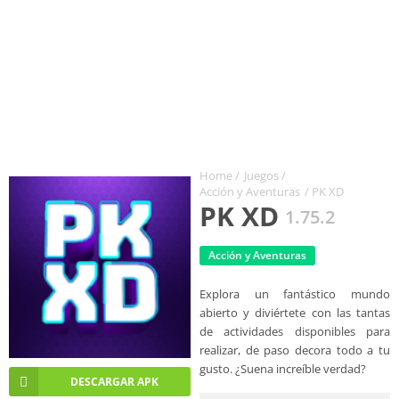
Home
/
Juegos
/
Acción y Aventuras
/ PK XD
PK XD
1.75.2
Acción y Aventuras
Explora un fantástico mundo
abierto y diviértete con las tantas
de actividades disponibles para
realizar, de paso decora todo a tu
gusto. ¿Suena increíble verdad?
DESCARGAR APK