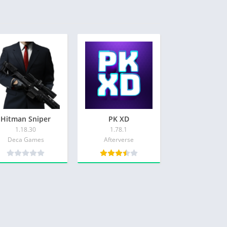
Hitman Sniper
PK XD
1.18.30
1.78.1
Deca Games
Afterverse