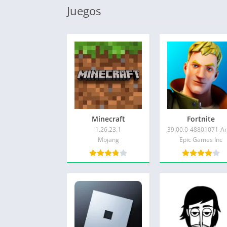
Juegos
Minecraft
Fortnite
1.26.23.1
Mojang
Epic Games Inc