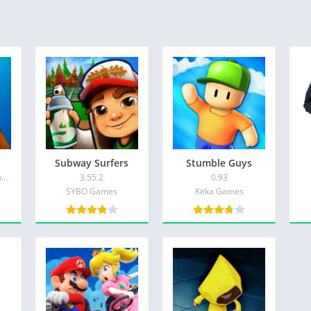
Subway Surfers
Stumble Guys
39.00.0-48801071-Android
3.55.2
0.93
SYBO Games
Kitka Games