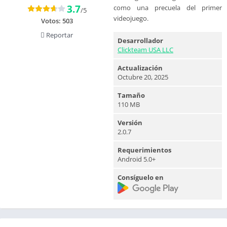
3.7
como una precuela del primer
/5
videojuego.
Votos:
503
Reportar
Desarrollador
Clickteam USA LLC
Actualización
Octubre 20, 2025
Tamaño
110 MB
Versión
2.0.7
Requerimientos
Android 5.0+
Consíguelo en