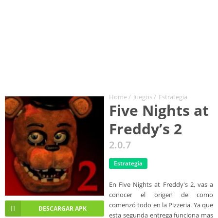
Home
/
Juegos
/
Estrategia
Five Nights at
Freddy’s 2
2.0.7
Estrategia
En Five Nights at Freddy's 2, vas a
conocer el origen de como
comenzó todo en la Pizzeria. Ya que
DESCARGAR APK
esta segunda entrega funciona mas