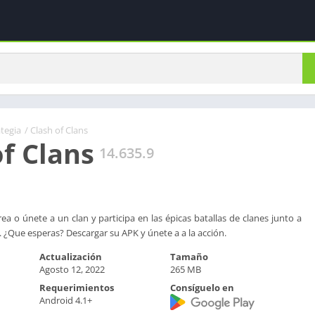
ategia
/ Clash of Clans
of Clans
14.635.9
ea o únete a un clan y participa en las épicas batallas de clanes junto a
. ¿Que esperas? Descargar su APK y únete a a la acción.
Actualización
Tamaño
Agosto 12, 2022
265 MB
Requerimientos
Consíguelo en
Android 4.1+