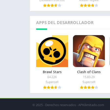
APPS DEL DESARROLLADOR
Brawl Stars
Clash of Clans
64.226
15.83.29
Supercell
Supercell
© 2025 - Derechos reservados - APKilimitado.com