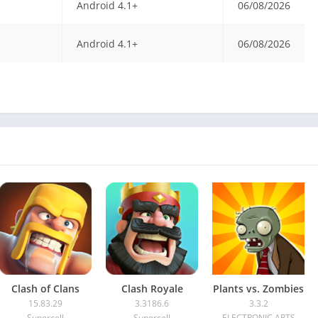
Android 4.1+
06/08/2026
Android 4.1+
06/08/2026
Clash of Clans
Clash Royale
Plants vs. Zombies
15.83.29
3.3186.6
3.3.2
Supercell
Supercell
ELECTRONIC ARTS