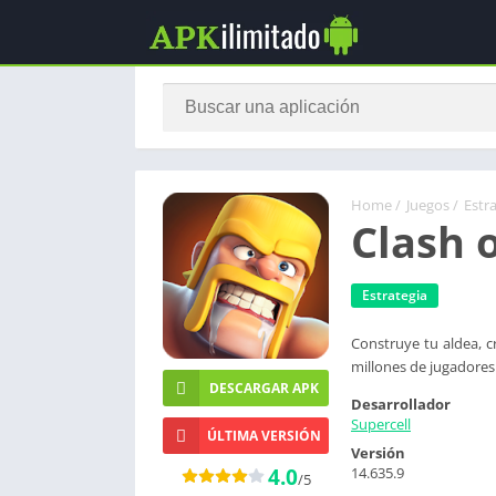
Home
/
Juegos
/
Estr
Clash 
Estrategia
Construye tu aldea, cr
millones de jugadores
DESCARGAR APK
Desarrollador
Supercell
ÚLTIMA VERSIÓN
Versión
4.0
14.635.9
/5