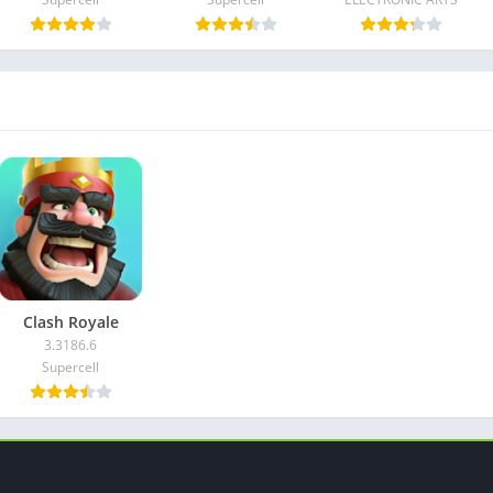
Clash Royale
3.3186.6
Supercell