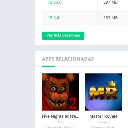
15.83.6
297 MB
15.0.4
283 MB
Ver más versiones
APPS RELACIONADAS
Five Nights at Freddy’s 2
Master Royale
2.0.7
3.2729.1
Clickteam USA LLC
Master Royale