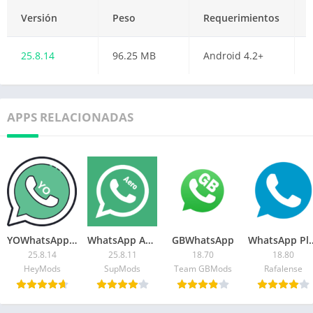
Versión
Peso
Requerimientos
25.8.14
96.25 MB
Android 4.2+
APPS RELACIONADAS
YOWhatsApp (YoWA)
WhatsApp Aero
GBWhatsApp
WhatsAp
25.8.14
25.8.11
18.70
18.80
HeyMods
SupMods
Team GBMods
Rafalense