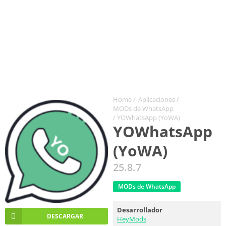
Home
/
Aplicaciones
/
MODs de WhatsApp
/ YOWhatsApp (YoWA)
YOWhatsApp
(YoWA)
25.8.7
MODs de WhatsApp
Desarrollador
DESCARGAR
HeyMods