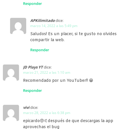
Responder
APKilimitado
dice:
marzo 14, 2022 a las 5:49 pm
Saludos! Es un placer, si te gusto no olvides
compartir la web.
Responder
JD Plays YT
dice:
marzo 21, 2022 a las 1:10 am
Recomendado por un YouTuber!! 😁
Responder
vivi
dice:
marzo 28, 2022 a las 6:38 pm
epicardo🤑🤙después de que descargas la app
aprovechas el bug