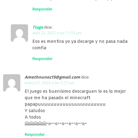
Responder
Tiago
dice:
abril 23, 2022 a las 11:53 pm
Eso es mentira yo ya decarge y no pasa nada
comfia
Responder
Amethnunez15@gmail.com
dice:
enero 21, 2022 a las 3:17 am
El juego es buenísimo descarguen lo es lo mejor
que me ha pasado el minecraft
papapuuuuuuuuuuuuuuuuuuuuuu
Y saludos
A todos
🤗🤗🤗🤗🤗^o^^o^^o^^o^^o^^o^
Responder