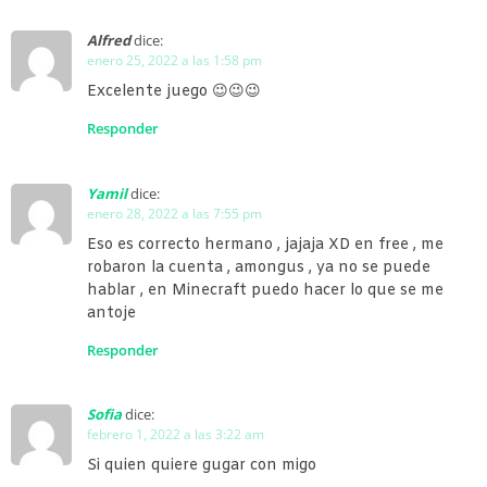
Alfred
dice:
enero 25, 2022 a las 1:58 pm
Excelente juego 😉😉😉
Responder
Yamil
dice:
enero 28, 2022 a las 7:55 pm
Eso es correcto hermano , jajaja XD en free , me
robaron la cuenta , amongus , ya no se puede
hablar , en Minecraft puedo hacer lo que se me
antoje
Responder
Sofia
dice:
febrero 1, 2022 a las 3:22 am
Si quien quiere gugar con migo