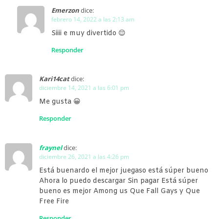
Emerzon
dice:
febrero 14, 2022 a las 2:13 am
Siiii e muy divertido 😌
Responder
Kari14cat
dice:
diciembre 14, 2021 a las 6:01 pm
Me gusta 😀
Responder
fraynel
dice:
diciembre 26, 2021 a las 4:26 pm
Está buenardo el mejor juegaso está súper bueno
Ahora lo puedo descargar Sin pagar Está súper
bueno es mejor Among us Que Fall Gays y Que
Free Fire
Responder