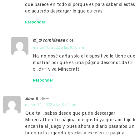
que parece en todo si porque es para saber si estás
de acuerdo descargar lo que quieras
Responder
ಥ‿ಥ comidaaaa
dice:
marzo 10, 2022 a las 9:10 am
No, no nosé daña solo el dispositivo lo tiene que
mostrar por qué es una página desconocida (☞
ಠ_ಠ)☞ viva Minecraft.
Responder
Alan R.
dice:
marzo 14, 2022 a las 9:05 am
Que tal , sabes desde que pude descargar
Minecraft en tu página, me gustó ya que ami hijo le
encanta el juego y pues ahora a diario pasamos un
buen rato jugando, gracias y excelente pagina