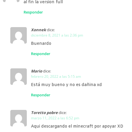
al fin la version full
Responder
Xonnek
dice:
diciembre 8, 2021 a las 2:36 pm
Buenardo
Responder
Mario
dice:
febrero 20, 2022 a las 5:15 am
Está muy bueno y no es dañina xd
Responder
Toretto pobre
dice:
marzo 11, 2022 a las 6:52 pm
Aqui descargando el minecraft por apoyar XD