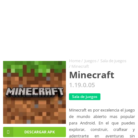
Home
/
Juegos
/
Sala de juegos
/ Minecraft
Minecraft
1.19.0.05
Sala de juegos
Minecraft es por excelencia el juego
de mundo abierto mas popular
para Android. En el que puedes
explorar, construir, craftear y
DESCARGAR APK
adentrarte en aventuras sin