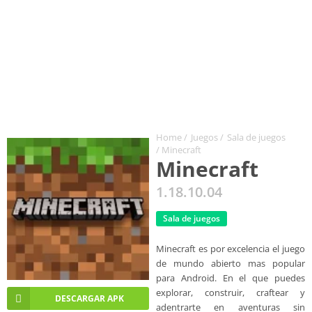
Home
/
Juegos
/
Sala de juegos
/ Minecraft
Minecraft
1.18.10.04
Sala de juegos
Minecraft es por excelencia el juego
de mundo abierto mas popular
para Android. En el que puedes
explorar, construir, craftear y
DESCARGAR APK
adentrarte en aventuras sin