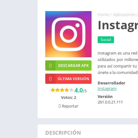
Home
/
Aplicaciones
/
Instag
Social
Instagram es una red s
utilizados por millon
DESCARGAR APK
para así compartir tu
únete a la comunidad
ÚLTIMA VERSIÓN
Desarrollador
Instagram
4.0
/5
Versión
Votos:
2
261.0.0.21.111
Reportar
DESCRIPCIÓN