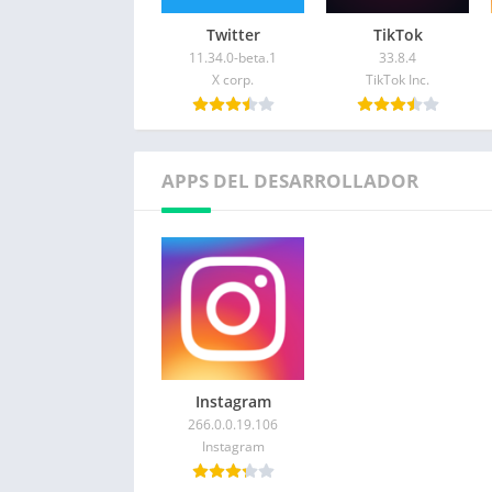
Twitter
TikTok
11.34.0-beta.1
33.8.4
X corp.
TikTok Inc.
APPS DEL DESARROLLADOR
Instagram
266.0.0.19.106
Instagram