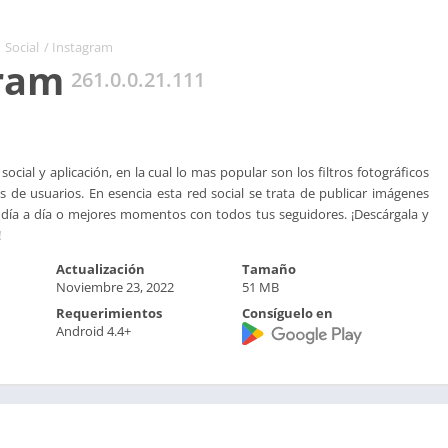
Social
/ Instagram
ram
261.0.0.21.111
ocial y aplicación, en la cual lo mas popular son los filtros fotográficos
es de usuarios. En esencia esta red social se trata de publicar imágenes
 día a día o mejores momentos con todos tus seguidores. ¡Descárgala y
!
Actualización
Tamaño
Noviembre 23, 2022
51 MB
Requerimientos
Consíguelo en
Android 4.4+