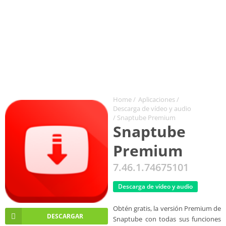
Home
/
Aplicaciones
/
Descarga de vídeo y audio
/ Snaptube Premium
Snaptube
Premium
7.46.1.74675101
Descarga de vídeo y audio
Obtén gratis, la versión Premium de
DESCARGAR
Snaptube con todas sus funciones