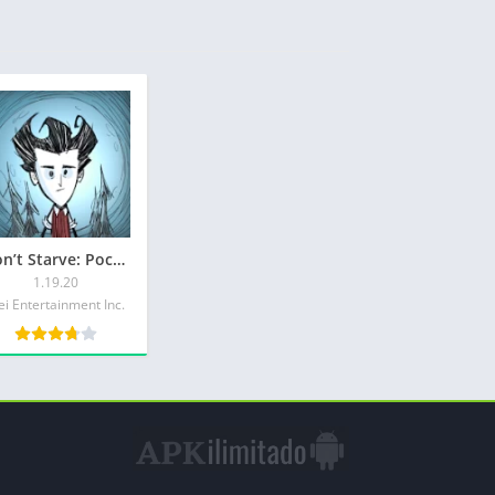
Don’t Starve: Pocket Edition
1.19.20
ei Entertainment Inc.