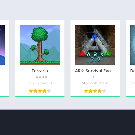
Terraria
ARK: Survival Evolved
1.4.4.9.8
1.0
505 Games Srl
Studio Wildcard
Kl