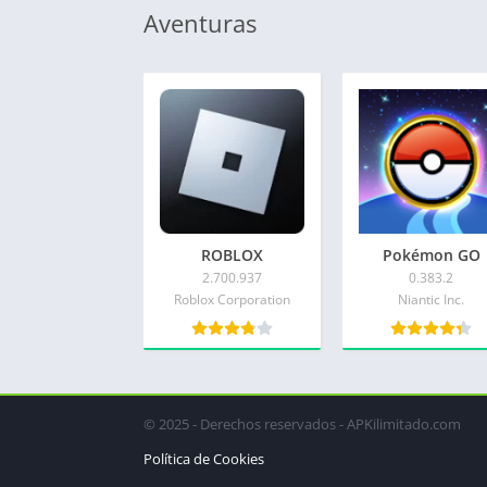
Aventuras
ROBLOX
Pokémon GO
2.700.937
0.383.2
Roblox Corporation
Niantic Inc.
© 2025 - Derechos reservados - APKilimitado.com
Política de Cookies