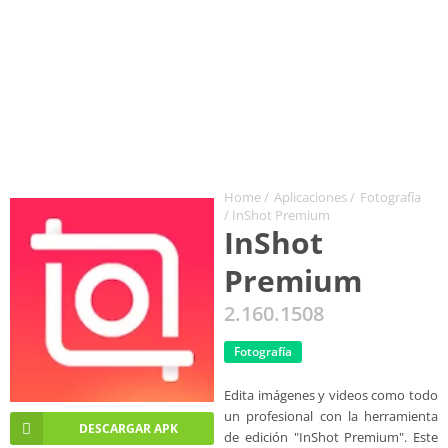
Home
/
Aplicaciones
/
Fotografía
/ InShot Premium
InShot
Premium
2.160.1508
Fotografía
Edita imágenes y videos como todo
un profesional con la herramienta
DESCARGAR APK
de edición "InShot Premium". Este